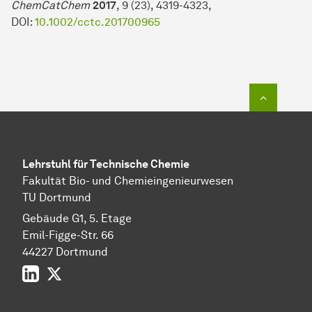
ChemCatChem
2017
, 9 (23), 4319-4323,
DOI:
10.1002/cctc.201700965
Zum Seit
Lehrstuhl für Technische Chemie
Fakultät Bio- und Chemieingenieurwesen
TU Dortmund
Gebäude G1, 5. Etage
Emil-Figge-Str. 66
44227 Dort­mund
LinkedIn
Twitter