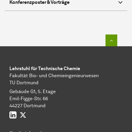
Konferenzposter & Vorträge
Zum Seit
Lehrstuhl für Technische Chemie
Fakultät Bio- und Chemieingenieurwesen
TU Dortmund
Gebäude G1, 5. Etage
Emil-Figge-Str. 66
44227 Dort­mund
LinkedIn
Twitter